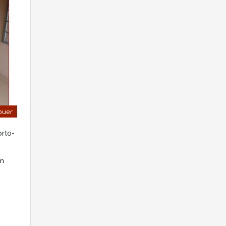
ouer
orto-
un