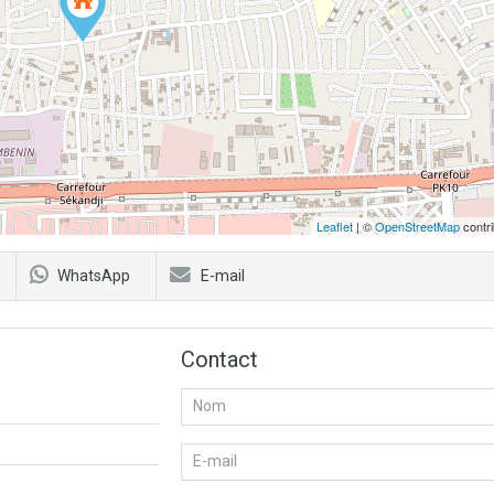
Leaflet
| ©
OpenStreetMap
contri
WhatsApp
E-mail
Contact