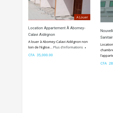
A Louer
Location Appartement À Abomey-
Nouvell
Calavi Aïdégnon
Sanitai
A louer à Abomey-Calavi Aïdégnon non
Locatio
loin de l’église…
Plus d'informations
chambre
CFA 35,000.00
l’appar
CFA 28