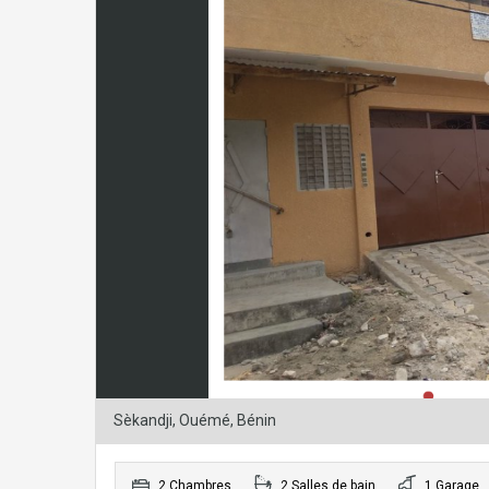
Sèkandji, Ouémé, Bénin
2 Chambres
2 Salles de bain
1 Garage