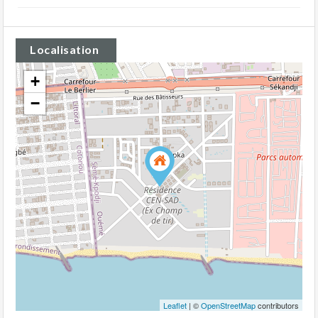
Localisation
+
−
Leaflet
| ©
OpenStreetMap
contributors