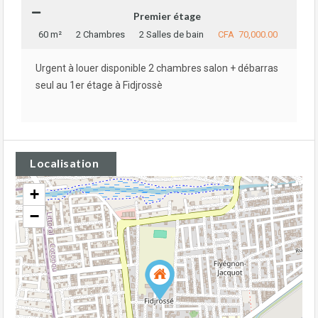
Premier étage
60 m²
2 Chambres
2 Salles de bain
CFA 70,000.00
Urgent à louer disponible 2 chambres salon + débarras
seul au 1er étage à Fidjrossè
Localisation
+
−