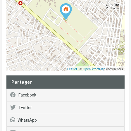
Leaflet
| ©
OpenStreetMap
contributors
Partager
Facebook
Twitter
WhatsApp