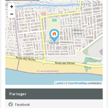
+
−
Leaflet
| ©
OpenStreetMap
contributors
Partager
Facebook