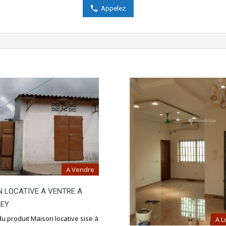
Appelez
A Vendre
 LOCATIVE A VENTRE A
EY
du produit Maison locative sise à
A L