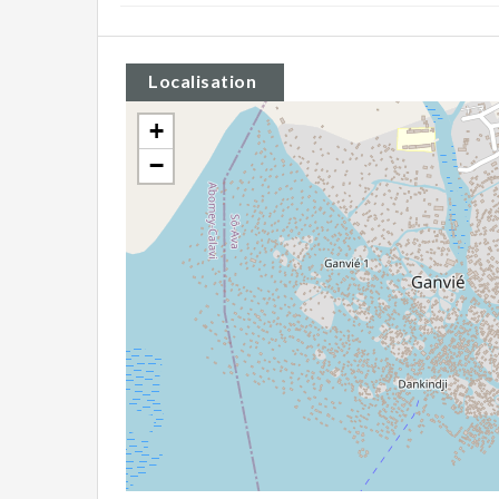
Localisation
+
−