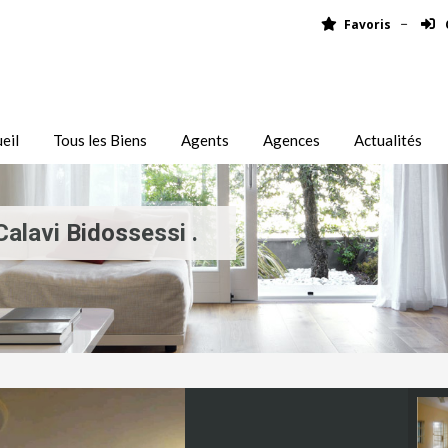
Favoris
eil
Tous les Biens
Agents
Agences
Actualités
alavi Bidossessi .