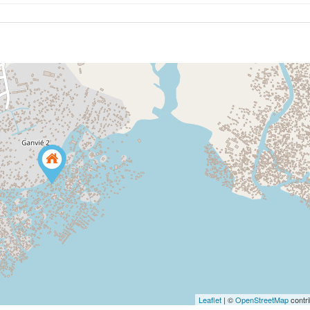
Leaflet
| ©
OpenStreetMap
contri