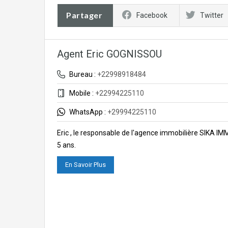
Partager
Facebook
Twitter
Agent Eric GOGNISSOU
Bureau :
+22998918484
Mobile :
+22994225110
WhatsApp :
+29994225110
Eric , le responsable de l'agence immobilière SIKA I
5 ans.
En Savoir Plus