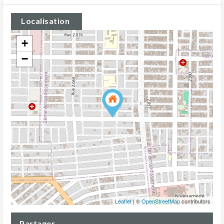
Localisation
+
−
Leaflet
| ©
OpenStreetMap
contributors
Partager