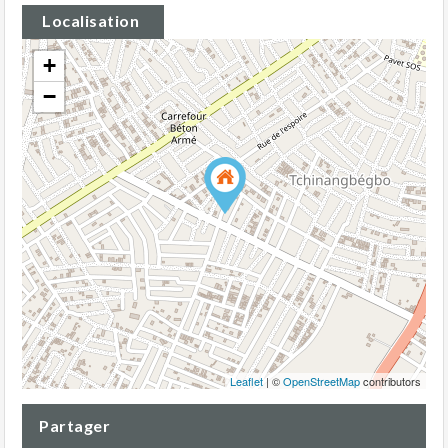
Localisation
+
−
Leaflet
| ©
OpenStreetMap
contributors
Partager