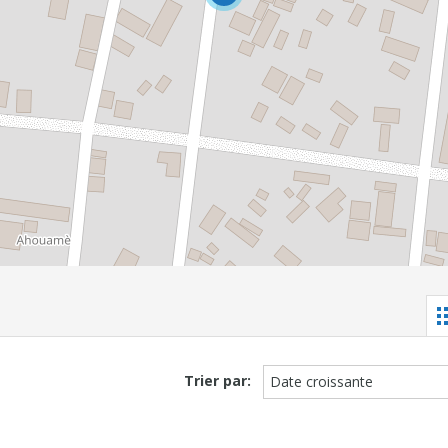
Trier par:
Date croissante