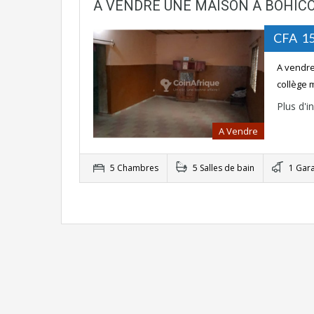
A VENDRE UNE MAISON A BOHIC
CFA 15
A vendre
collège
Plus d'
A Vendre
5 Chambres
5 Salles de bain
1 Gar