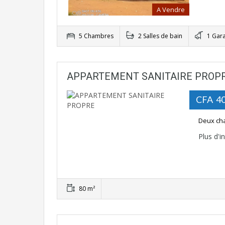
A Vendre
5 Chambres
2 Salles de bain
1 Gar
APPARTEMENT SANITAIRE PROP
CFA 40
Deux cha
Plus d'
80 m²