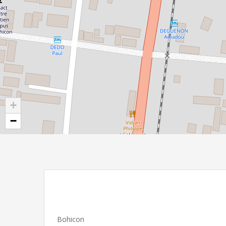
+
−
Bohicon