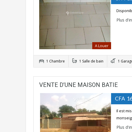
Disponib
Plus d'
A Louer
1 Chambre
1 Salle de bain
1 Garag
VENTE D’UNE MAISON BATIE
CFA 16
Il est m
monseign
Plus d'