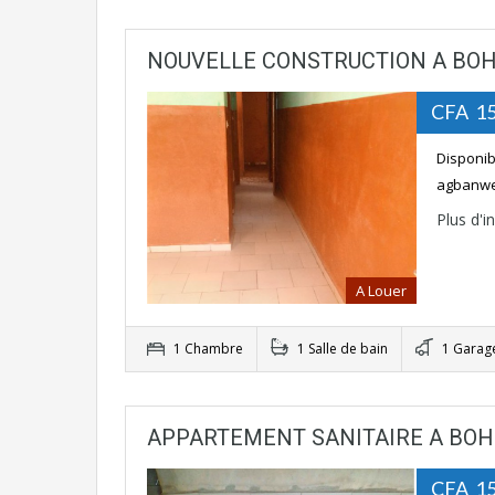
NOUVELLE CONSTRUCTION A BO
CFA 15
Disponib
agbanwe
Plus d'
A Louer
1 Chambre
1 Salle de bain
1 Garag
APPARTEMENT SANITAIRE A BOH
CFA 15