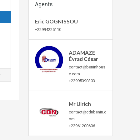
Agents
Eric GOGNISSOU
+22994225110
ADAMAZE
Évrad César
contact@beninhous
e.com
r
+22995390303
Mr Ulrich
contact@cdnbenin.c
om
+22961200606