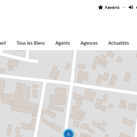
Favoris
eil
Tous les Biens
Agents
Agences
Actualités
5