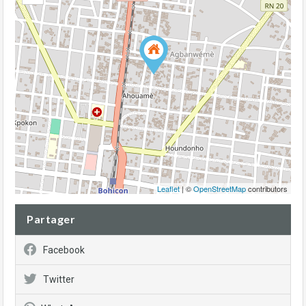
Leaflet
| ©
OpenStreetMap
contributors
Partager
Facebook
Twitter