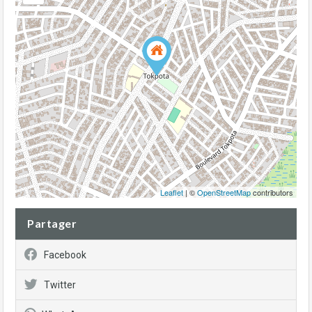
Leaflet
| ©
OpenStreetMap
contributors
Partager
Facebook
Twitter