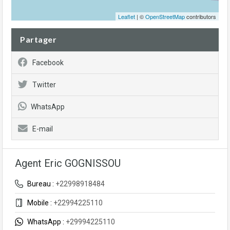
Leaflet
| ©
OpenStreetMap
contributors
Partager
Facebook
Twitter
WhatsApp
E-mail
Agent Eric GOGNISSOU
Bureau :
+22998918484
Mobile :
+22994225110
WhatsApp :
+29994225110