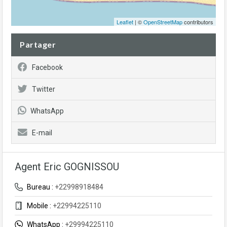
Leaflet
| ©
OpenStreetMap
contributors
Partager
Facebook
Twitter
WhatsApp
E-mail
Agent Eric GOGNISSOU
Bureau :
+22998918484
Mobile :
+22994225110
WhatsApp :
+29994225110