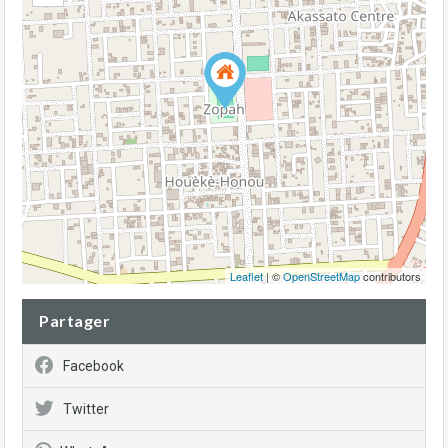
Leaflet
| ©
OpenStreetMap
contributors
Partager
Facebook
Twitter