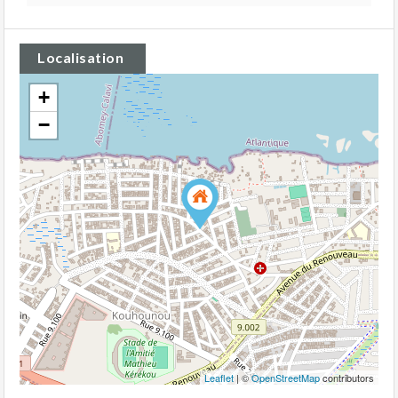
Localisation
+
−
Leaflet
| ©
OpenStreetMap
contributors