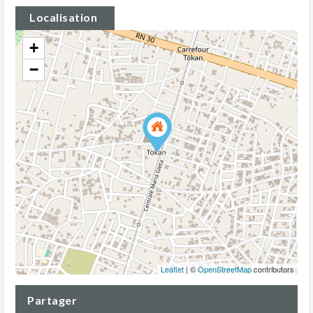
Localisation
+
−
Leaflet
| ©
OpenStreetMap
contributors
Partager