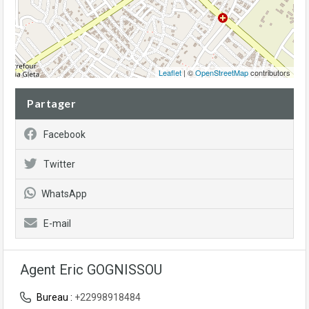
Leaflet
| ©
OpenStreetMap
contributors
Partager
Facebook
Twitter
WhatsApp
E-mail
Agent Eric GOGNISSOU
Bureau :
+22998918484