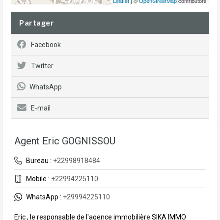
Leaflet
| ©
OpenStreetMap
contributors
Partager
Facebook
Twitter
WhatsApp
E-mail
Agent Eric GOGNISSOU
Bureau :
+22998918484
Mobile :
+22994225110
WhatsApp :
+29994225110
Eric , le responsable de l'agence immobilière SIKA IMMO