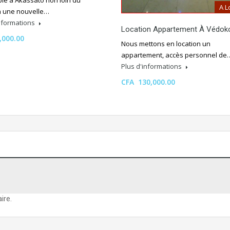
ble à Akassato non loin du
A L
 une nouvelle…
informations
Location Appartement À Védok
,000.00
Nous mettons en location un
appartement, accès personnel de
Plus d'informations
CFA 130,000.00
ire.