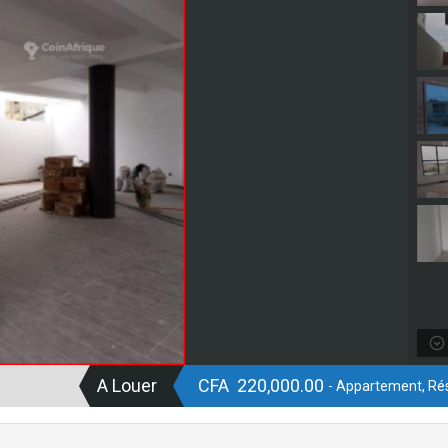
A Louer
CFA 220,000.00
- Appartement, Rés