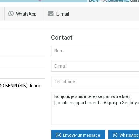
Leaflet
| ©
OpenStreetMap
contri
WhatsApp
E-mail
Contact
MMO BENIN (SIB) depuis
WhatsApp
Envoyer un message