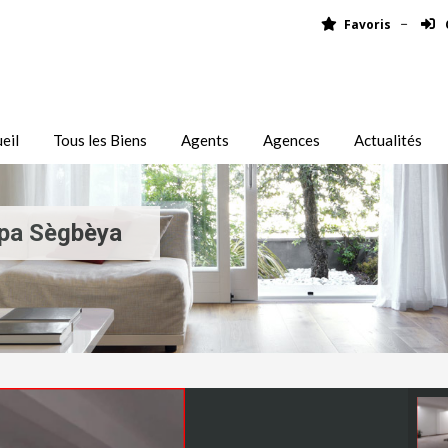
Favoris
eil
Tous les Biens
Agents
Agences
Actualités
pa Sègbèya