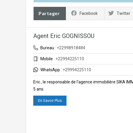
Partager
Facebook
Twitter
Agent Eric GOGNISSOU
Bureau :
+22998918484
Mobile :
+22994225110
WhatsApp :
+29994225110
Eric , le responsable de l'agence immobilière SIKA I
5 ans.
En Savoir Plus