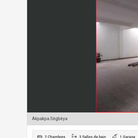
Akpakpa Sègbèya
2 Chambres
3 Salles de bain
1 Garage