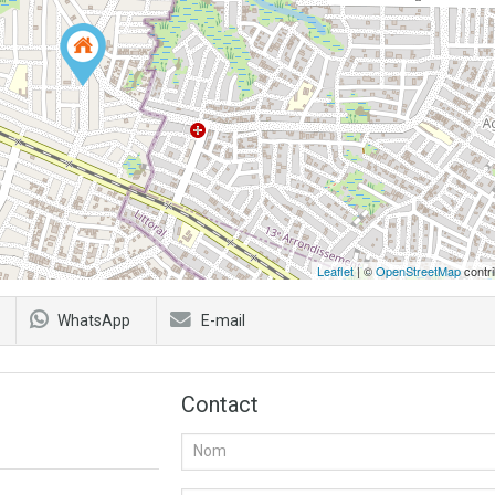
Leaflet
| ©
OpenStreetMap
contri
WhatsApp
E-mail
Contact