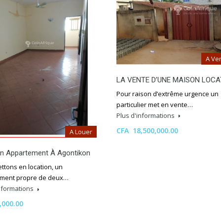
A Ve
LA VENTE D’UNE MAISON LOCA
Pour raison d’extrême urgence un
particulier met en vente…
Plus d'informations
CFA 18,500,000.00
A Louer
on Appartement À Agontikon
ttons en location, un
ment propre de deux…
informations
,000.00