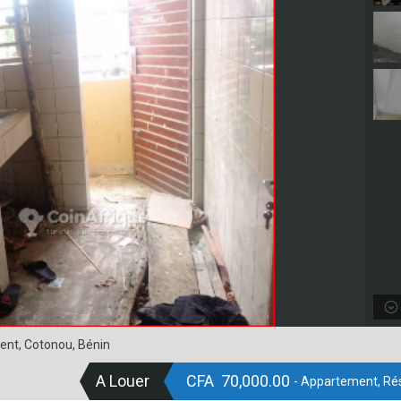
ent, Cotonou, Bénin
A Louer
CFA 70,000.00
- Appartement, Rés