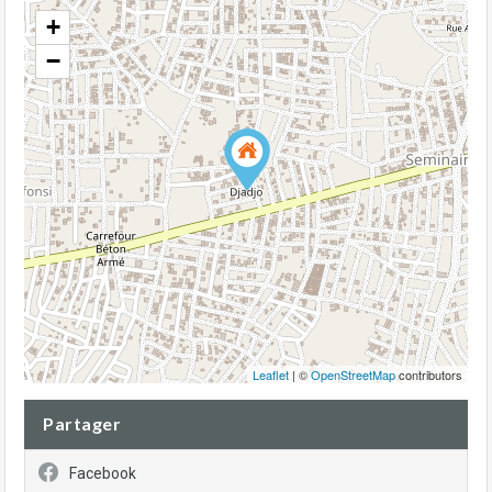
+
−
Leaflet
| ©
OpenStreetMap
contributors
Partager
Facebook