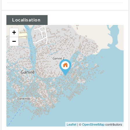
Localisation
+
−
Leaflet
| ©
OpenStreetMap
contributors