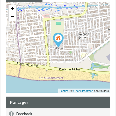
+
−
Leaflet
| ©
OpenStreetMap
contributors
Partager
Facebook