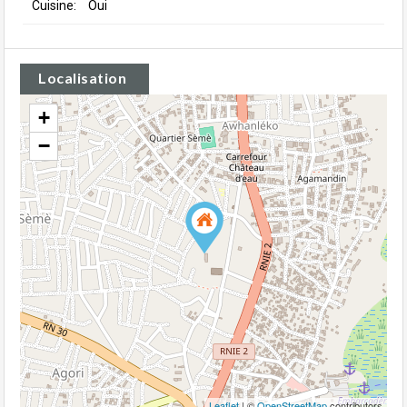
Cuisine:
Oui
Localisation
+
−
Leaflet
| ©
OpenStreetMap
contributors