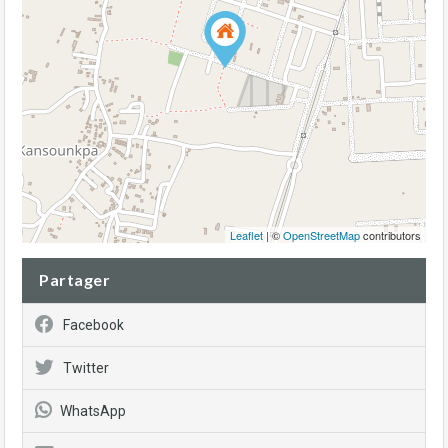
Leaflet
| ©
OpenStreetMap
contributors
Partager
Facebook
Twitter
WhatsApp