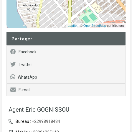
Leaflet
| ©
OpenStreetMap
contributors
Partager
Facebook
Twitter
WhatsApp
E-mail
Agent Eric GOGNISSOU
Bureau :
+22998918484