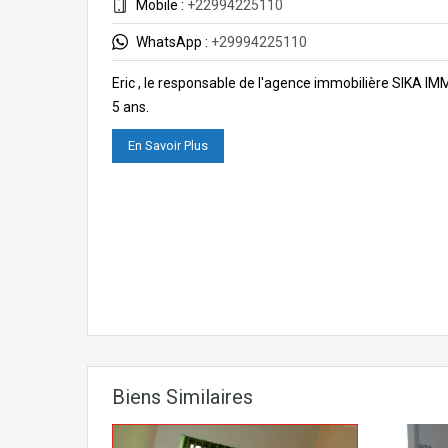
Mobile :
+22994225110
WhatsApp :
+29994225110
Eric , le responsable de l'agence immobilière SIKA I
5 ans.
En Savoir Plus
Biens Similaires