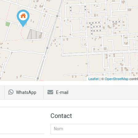
Leaflet
| ©
OpenStreetMap
contri
WhatsApp
E-mail
Contact