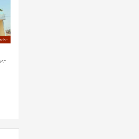
ndre
USE