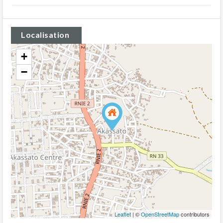
Localisation
+
−
Leaflet
| ©
OpenStreetMap
contributors