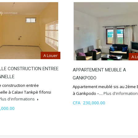
A Louer
A L
LLE CONSTRUCTION ENTREE
APPARTEMENT MEUBLE A
NNELLE
GANKPODO
e construction entrée
Appartement meublé sis au 2ème 
lle à Calavi Tankpè fifonsi
à Gankpodo –…
Plus d'informatio
Plus d'informations
CFA 230,000.00
,000.00