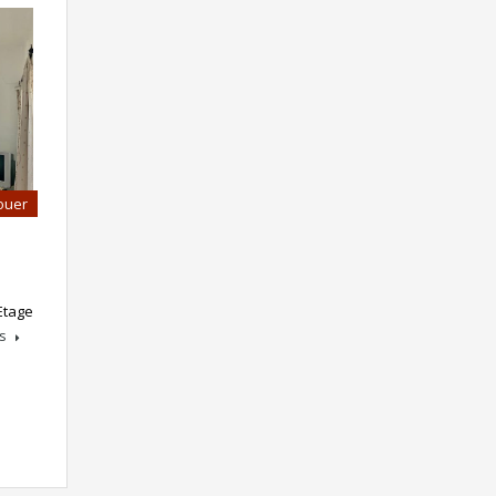
ouer
Etage
ns