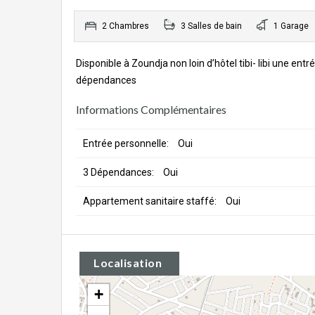
2 Chambres
3 Salles de bain
1 Garage
Disponible à Zoundja non loin d’hôtel tibi- libi une en
dépendances
Informations Complémentaires
Entrée personnelle:
Oui
3 Dépendances:
Oui
Appartement sanitaire staffé:
Oui
Localisation
+