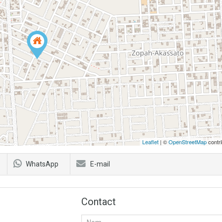
Leaflet
| ©
OpenStreetMap
contri
WhatsApp
E-mail
Contact