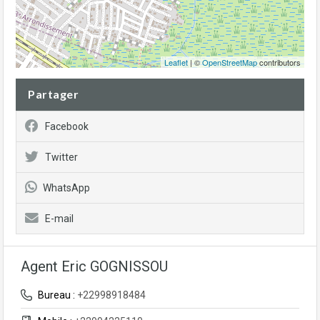
Leaflet
| ©
OpenStreetMap
contributors
Partager
Facebook
Twitter
WhatsApp
E-mail
Agent Eric GOGNISSOU
Bureau :
+22998918484