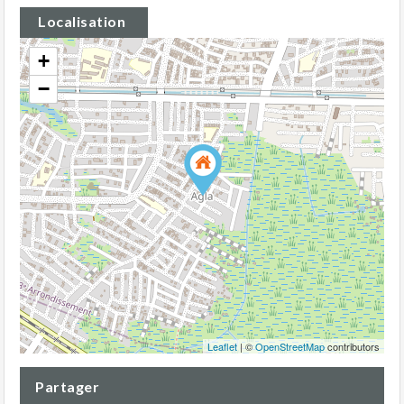
Localisation
+
−
Leaflet
| ©
OpenStreetMap
contributors
Partager