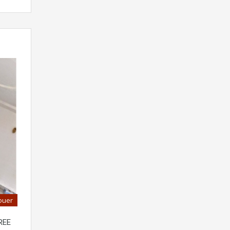
ouer
REE