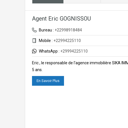
Agent Eric GOGNISSOU
Bureau :
+22998918484
Mobile :
+22994225110
WhatsApp :
+29994225110
Eric , le responsable de l'agence immobilière SIKA I
5 ans.
En Savoir Plus