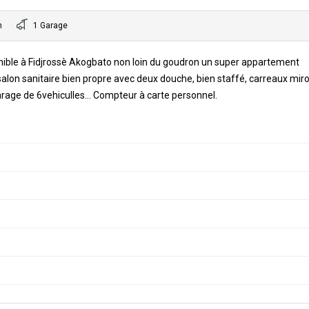
n
1 Garage
nible à Fidjrossè Akogbato non loin du goudron un super appartement
salon sanitaire bien propre avec deux douche, bien staffé, carreaux miro
 garage de 6vehiculles… Compteur à carte personnel.