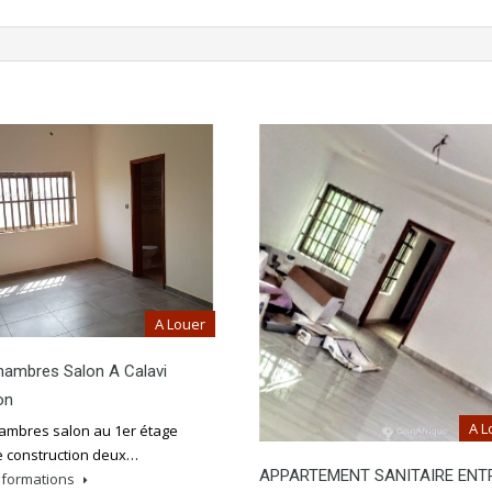
A Louer
hambres Salon A Calavi
on
A L
ambres salon au 1er étage
e construction deux…
APPARTEMENT SANITAIRE ENT
informations