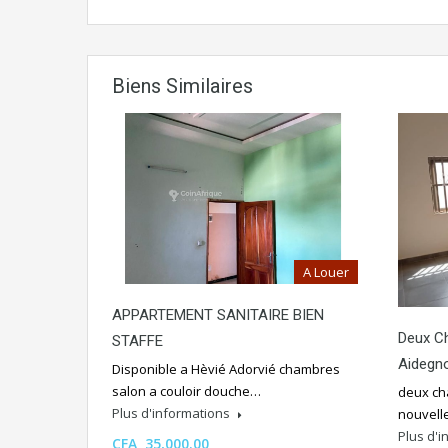
Biens Similaires
A Louer
APPARTEMENT SANITAIRE BIEN
Deux C
STAFFE
Aidegn
Disponible a Hèvié Adorvié chambres
salon a couloir douche…
deux ch
Plus d'informations
nouvell
Plus d'
CFA 35,000.00