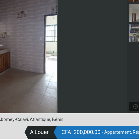
bomey-Calavi, Atlantique, Bénin
A Louer
CFA 200,000.00
- Appartement, Rés