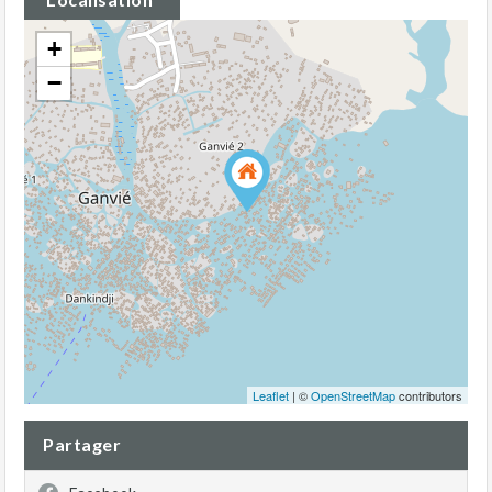
+
−
Leaflet
| ©
OpenStreetMap
contributors
Partager