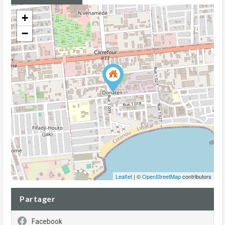
+
−
Leaflet
| ©
OpenStreetMap
contributors
Partager
Facebook