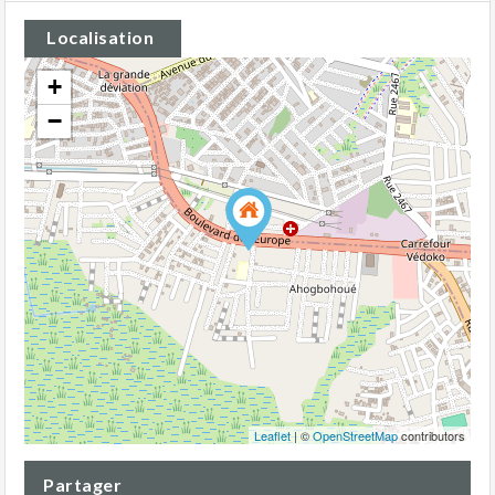
Localisation
+
−
Leaflet
| ©
OpenStreetMap
contributors
Partager