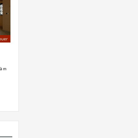
ouer
 à m