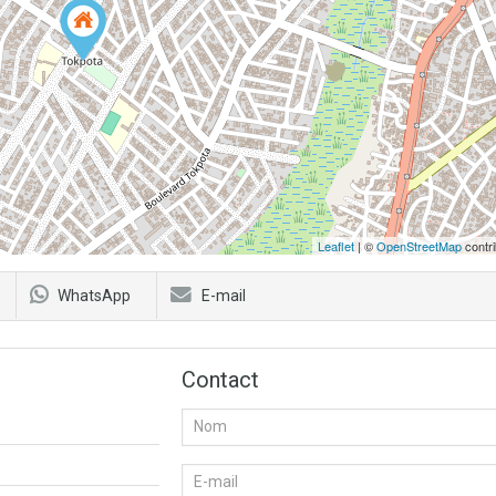
Leaflet
| ©
OpenStreetMap
contri
WhatsApp
E-mail
Contact