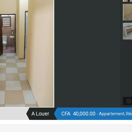
A Louer
CFA 40,000.00
- Appartement, Rés