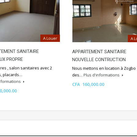
A Louer
A L
TEMENT SANITAIRE
APPARTEMENT SANITAIRE
UX PROPRE
NOUVELLE CONTRUCTION
es , salon sanitaires avec 2
Nous mettons en location à Zogbo
, placards…
des…
Plus d'informations
informations
CFA 160,000.00
0,000.00