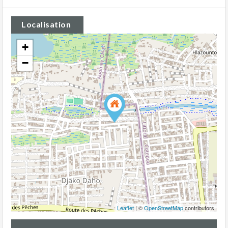
Localisation
+
−
Leaflet
| ©
OpenStreetMap
contributors