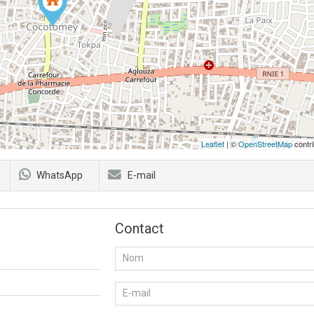
Leaflet
| ©
OpenStreetMap
contri
WhatsApp
E-mail
Contact