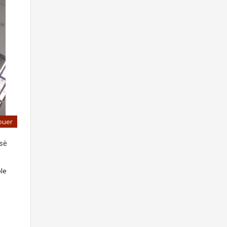
ouer
sè
ble