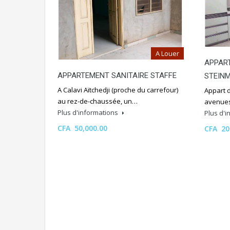
A Louer
APPAR
APPARTEMENT SANITAIRE STAFFE
STEIN
A Calavi Aïtchedji (proche du carrefour)
Appart 
au rez-de-chaussée, un…
avenues
Plus d'informations
Plus d'
CFA 50,000.00
CFA 20