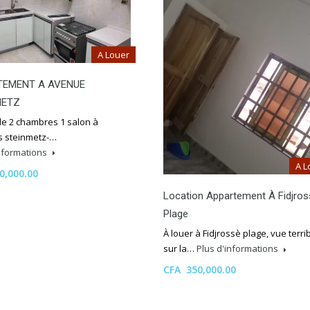
A Louer
TEMENT A AVENUE
METZ
de 2 chambres 1 salon à
 steinmetz-…
informations
A L
0,000.00
Location Appartement À Fidjros
Plage
À louer à Fidjrossè plage, vue terri
sur la…
Plus d'informations
CFA 350,000.00