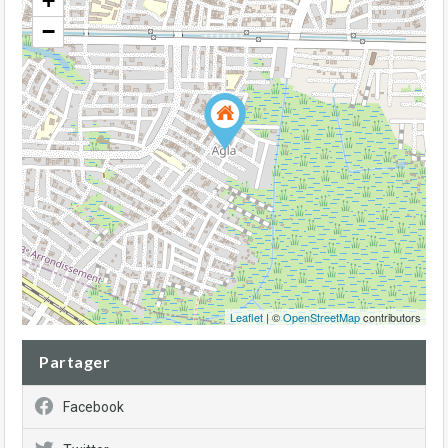
+
−
Leaflet
| ©
OpenStreetMap
contributors
Partager
Facebook