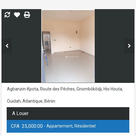
Agbanzin-Kpota, Route des Pêches, Gnombôkôdji, Hio Houta,
Ouidah, Atlantique, Bénin
A Louer
CFA 25,000.00
- Appartement, Résidentiel