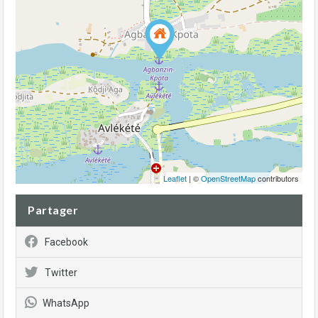
Leaflet
| ©
OpenStreetMap
contributors
Partager
Facebook
Twitter
WhatsApp