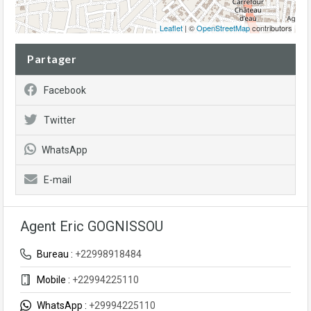
Leaflet
| ©
OpenStreetMap
contributors
Partager
Facebook
Twitter
WhatsApp
E-mail
Agent Eric GOGNISSOU
Bureau :
+22998918484
Mobile :
+22994225110
WhatsApp :
+29994225110