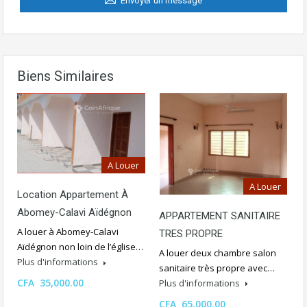
Envoyer un message
Biens Similaires
A Louer
A Louer
Location Appartement À
Abomey-Calavi Aïdégnon
APPARTEMENT SANITAIRE
A louer à Abomey-Calavi
TRES PROPRE
Aïdégnon non loin de l’église…
A louer deux chambre salon
Plus d'informations
sanitaire très propre avec…
CFA 35,000.00
Plus d'informations
CFA 65,000.00