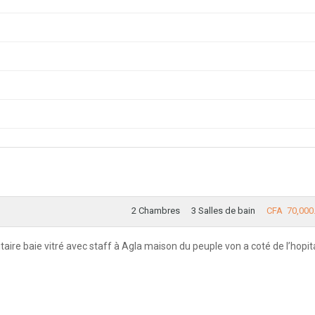
2 Chambres
3 Salles de bain
CFA 70,000
ire baie vitré avec staff à Agla maison du peuple von a coté de l’hopit