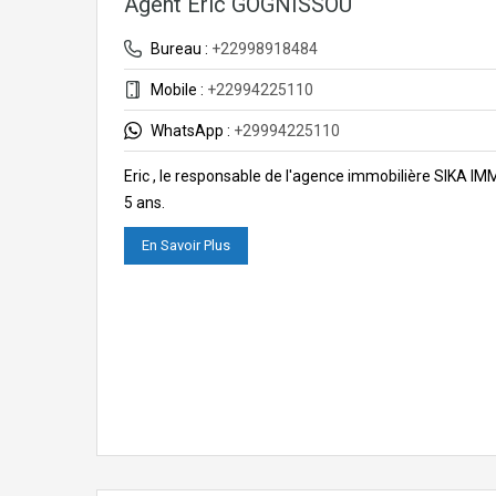
Agent Eric GOGNISSOU
Bureau :
+22998918484
Mobile :
+22994225110
WhatsApp :
+29994225110
Eric , le responsable de l'agence immobilière SIKA I
5 ans.
En Savoir Plus