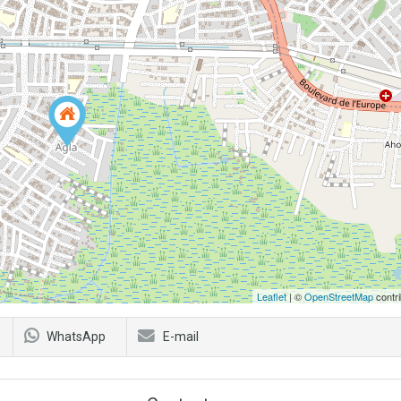
Leaflet
| ©
OpenStreetMap
contri
WhatsApp
E-mail