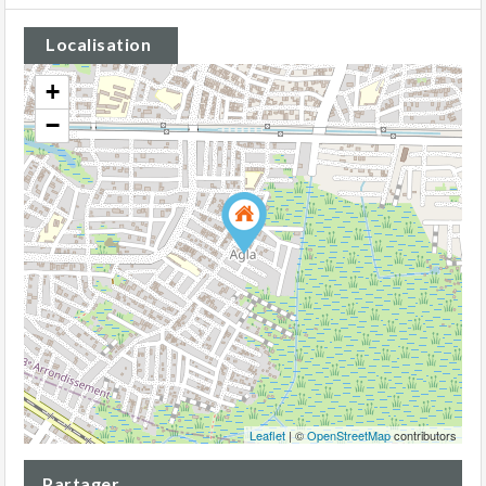
Localisation
+
−
Leaflet
| ©
OpenStreetMap
contributors
Partager