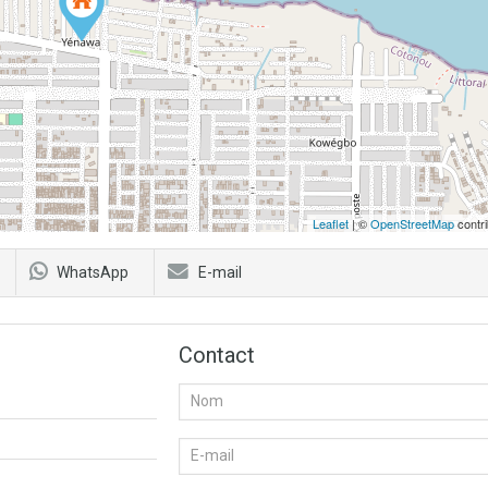
Leaflet
| ©
OpenStreetMap
contri
WhatsApp
E-mail
Contact