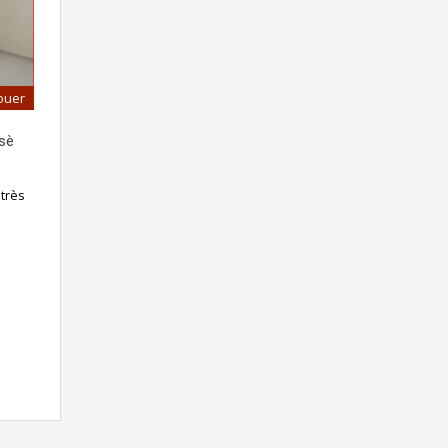
ouer
sè
très