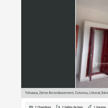
Yénawa, 2ème Arrondissement, Cotonou, Littoral, Bén
2 Chambres
2 Salles de bain
1 Garage