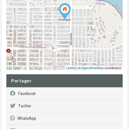
Leaflet
| ©
OpenStreetMap
contributors
Partager
Facebook
Twitter
WhatsApp