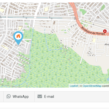
Leaflet
| ©
OpenStreetMap
contri
WhatsApp
E-mail