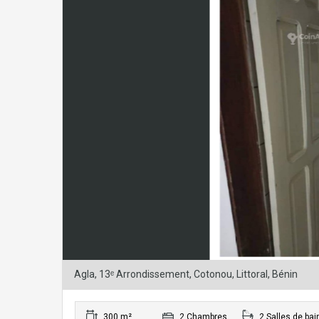
Agla, 13ᵉ Arrondissement, Cotonou, Littoral, Bénin
300 m²
2 Chambres
2 Salles de bai