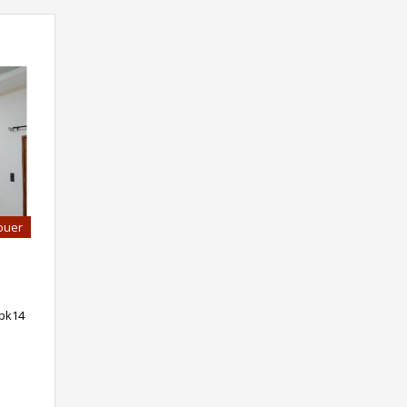
ouer
pk14