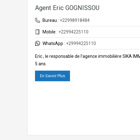
Agent Eric GOGNISSOU
Bureau :
+22998918484
Mobile :
+22994225110
WhatsApp :
+29994225110
Eric , le responsable de l'agence immobilière SIKA I
5 ans.
En Savoir Plus