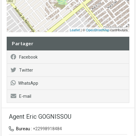
Leaflet
| ©
OpenStreetMap
contributors
Partager
Facebook
Twitter
WhatsApp
E-mail
Agent Eric GOGNISSOU
Bureau :
+22998918484