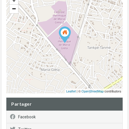
−
Leaflet
| ©
OpenStreetMap
contributors
Partager
Facebook