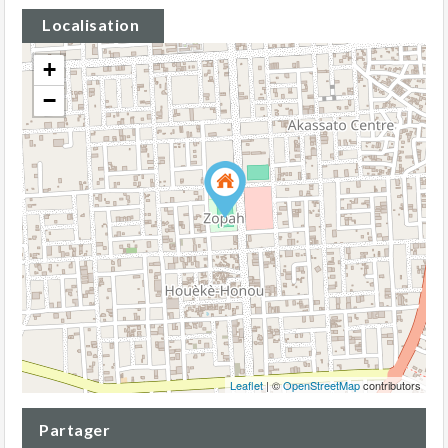
Localisation
+
−
Leaflet
| ©
OpenStreetMap
contributors
Partager