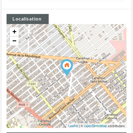
Localisation
+
−
Leaflet
| ©
OpenStreetMap
contributors